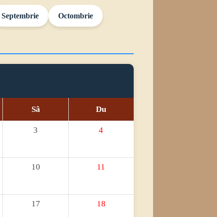
Septembrie
Octombrie
Sâ
Du
3
4
10
11
17
18