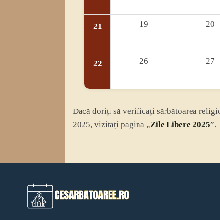
19
20
21
26
27
22
Dacă doriți să verificați sărbătoarea relig
2025, vizitați pagina „
Zile Libere 2025
”.