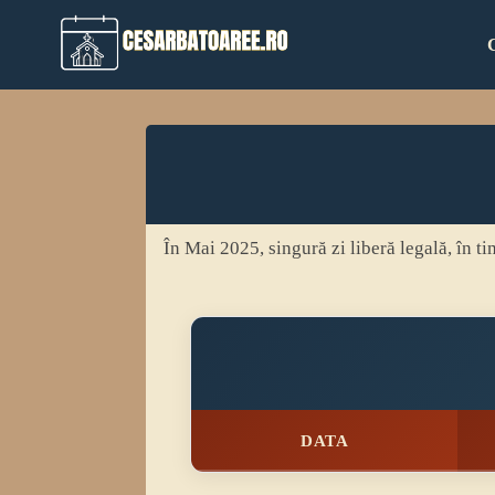
Skip
to
content
În Mai 2025, singură zi liberă legală, în 
DATA