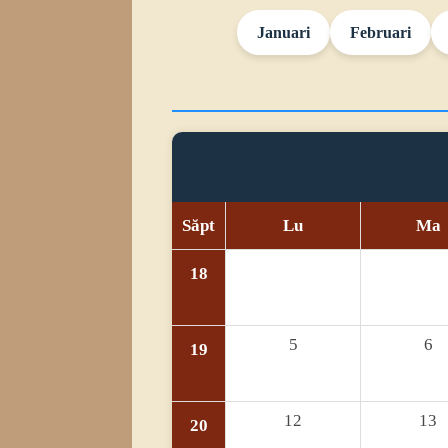
Januari
Februari
Săpt
Lu
Ma
18
5
6
19
12
13
20