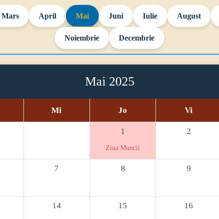
Mars
April
Mai
Juni
Iulie
August
Noiembrie
Decembrie
Mai 2025
Mi
Jo
Vi
1
2
Ziua Muncii
7
8
9
14
15
16