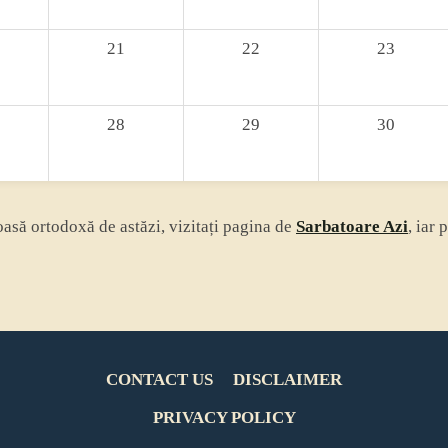
21
22
23
28
29
30
ioasă ortodoxă de astăzi, vizitați pagina de
Sarbatoare Azi
, iar 
CONTACT US
DISCLAIMER
PRIVACY POLICY