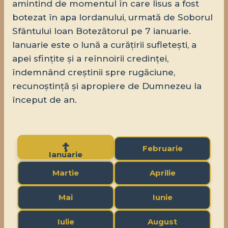
amintind de momentul în care Iisus a fost
botezat în apa Iordanului, urmată de Soborul
Sfântului Ioan Botezătorul pe 7 ianuarie.
Ianuarie este o lună a curățirii sufletești, a
apei sfințite și a reînnoirii credinței,
îndemnând creștinii spre rugăciune,
recunoștință și apropiere de Dumnezeu la
început de an.
Februarie
Ianuarie
Martie
Aprilie
Mai
Iunie
Iulie
August