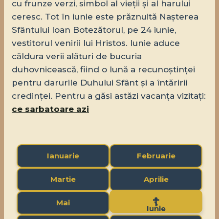
cu frunze verzi, simbol al vieții și al harului
ceresc. Tot în iunie este prăznuită Nașterea
Sfântului Ioan Botezătorul, pe 24 iunie,
vestitorul venirii lui Hristos. Iunie aduce
căldura verii alături de bucuria
duhovnicească, fiind o lună a recunoștinței
pentru darurile Duhului Sfânt și a întăririi
credinței. Pentru a găsi astăzi vacanța vizitați:
ce sarbatoare azi
Ianuarie
Februarie
Martie
Aprilie
Mai
Iunie