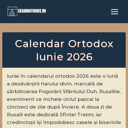
Skip
to
content
Calendar Ortodox
Iunie 2026
Iunie în calendarul ortodox 2026 este o lună
a desăvârșirii harului divin, marcată de
sărbătoarea Pogorârii Sfântului Duh, Rusaliile,
eveniment ce încheie ciclul pascal la
cincizeci de zile după Înviere. A doua zi de
Rusalii este dedicată Sfintei Treimi, iar
credincioșii își împodobesc casele și bisericile