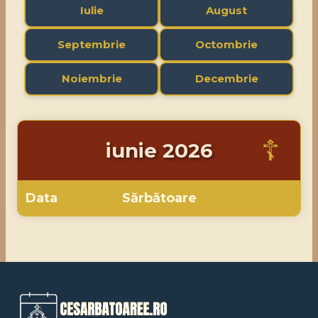
Iulie
August
Septembrie
Octombrie
Noiembrie
Decembrie
iunie 2026
Data
Sărbătoare