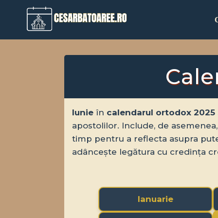
Skip
to
content
Cale
Iunie
în
calendarul ortodox 2025
apostolilor. Include, de asemenea,
timp pentru a reflecta asupra puteri
adâncește legătura cu credința cr
Ianuarie