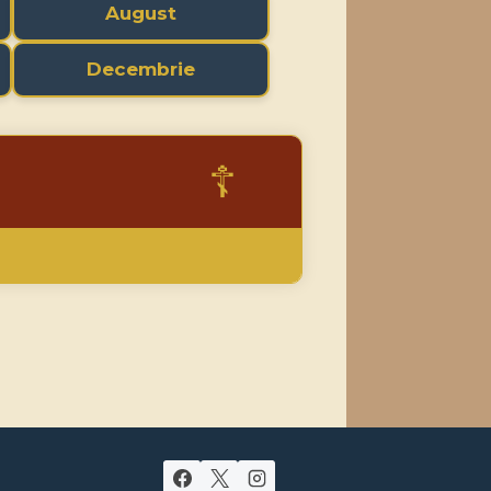
August
Decembrie