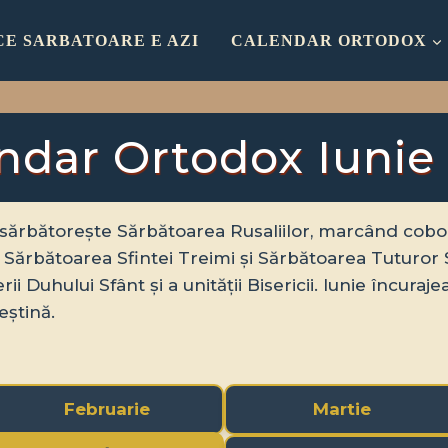
CE SARBATOARE E AZI
CALENDAR ORTODOX
ndar Ortodox Iunie
sărbătorește Sărbătoarea Rusaliilor, marcând cobo
 Sărbătoarea Sfintei Treimi și Sărbătoarea Tuturor S
i Duhului Sfânt și a unității Bisericii. Iunie încuraje
eștină.
Februarie
Martie