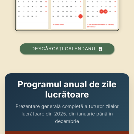
DESCĂRCAȚI CALENDARUL
Programul anual de zile
lucrătoare
Prezentare generală completă a tuturor zilelor
lucrătoare din 2025, din ianuarie până în
decembrie