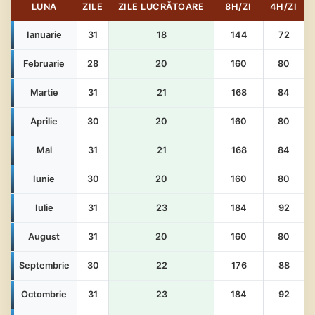
LUNA
ZILE
ZILE LUCRĂTOARE
8H/ZI
4H/ZI
Ianuarie
31
18
144
72
Februarie
28
20
160
80
Martie
31
21
168
84
Aprilie
30
20
160
80
Mai
31
21
168
84
Iunie
30
20
160
80
Iulie
31
23
184
92
August
31
20
160
80
Septembrie
30
22
176
88
Octombrie
31
23
184
92