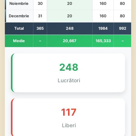
Noiembrie
30
20
160
80
Decembrie
31
20
160
80
Total
365
248
1984
992
Medie
–
20,667
165,333
–
248
Lucrători
117
Liberi