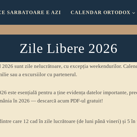
CE SARBATOARE E AZI
CALENDAR ORTODOX
Zile Libere 2026
l 2026 sunt zile nelucrătoare, cu excepția weekendurilor. Calend
milie sau a excursiilor cu partenerul.
26 este esențială pentru a ține evidența datelor importante, pre
România în 2026 — descarcă acum PDF-ul gratuit!
intre care 12 cad în zile lucrătoare (de luni până vineri) și 5 