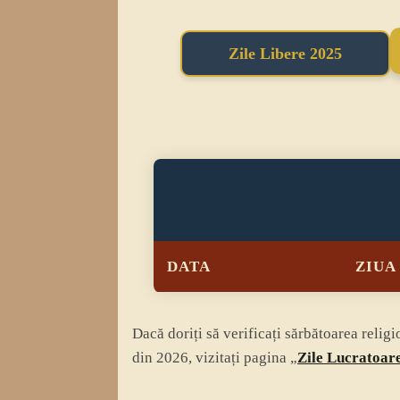
Zile Libere 2025
DATA
ZIUA
Dacă doriți să verificați sărbătoarea relig
din 2026, vizitați pagina „
Zile Lucratoar