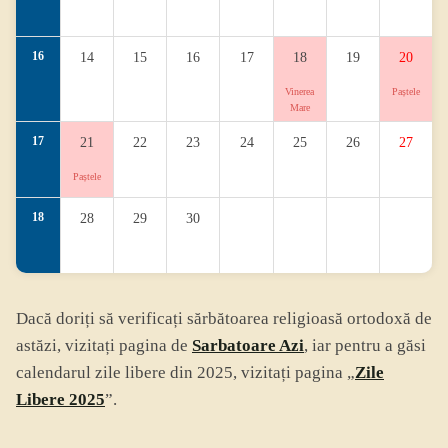
16
14
15
16
17
18
19
20
Vinerea
Paștele
Mare
17
21
22
23
24
25
26
27
Paștele
18
28
29
30
Dacă doriți să verificați sărbătoarea religioasă ortodoxă de
astăzi, vizitați pagina de
Sarbatoare Azi
, iar pentru a găsi
calendarul zile libere din 2025, vizitați pagina „
Zile
Libere 2025
”.