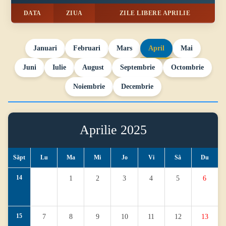
DATA
ZIUA
ZILE LIBERE APRILIE
Januari
Februari
Mars
April
Mai
Juni
Iulie
August
Septembrie
Octombrie
Noiembrie
Decembrie
Aprilie 2025
Săpt
Lu
Ma
Mi
Jo
Vi
Sâ
Du
14
1
2
3
4
5
6
15
7
8
9
10
11
12
13