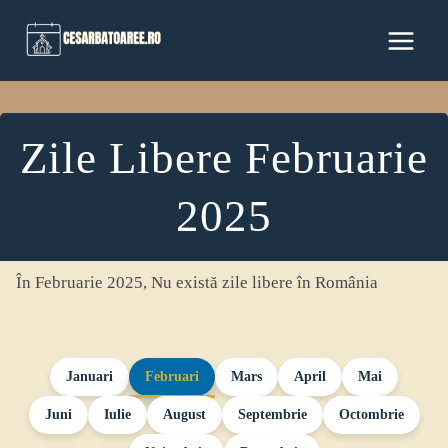
Skip
to
content
Zile Libere Februarie
2025
În Februarie 2025, Nu există zile libere în România
Januari
Februari
Mars
April
Mai
Juni
Iulie
August
Septembrie
Octombrie