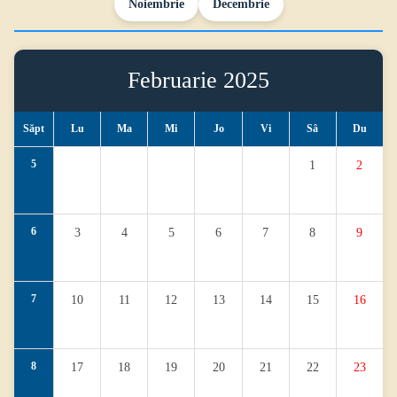
Noiembrie
Decembrie
Februarie 2025
Săpt
Lu
Ma
Mi
Jo
Vi
Sâ
Du
5
1
2
6
3
4
5
6
7
8
9
7
10
11
12
13
14
15
16
8
17
18
19
20
21
22
23