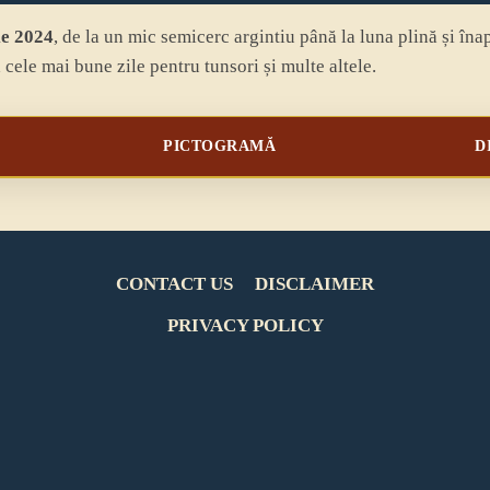
ie
2024
, de la un mic semicerc argintiu până la luna plină și înapo
 cele mai bune zile pentru tunsori și multe altele.
PICTOGRAMĂ
D
CONTACT US
DISCLAIMER
PRIVACY POLICY