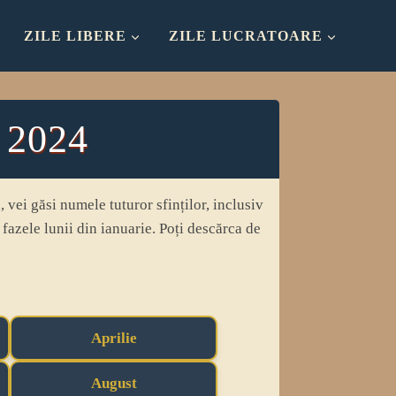
ZILE LIBERE
ZILE LUCRATOARE
 2024
, vei găsi numele tuturor sfinților, inclusiv
i fazele lunii din ianuarie. Poți descărca de
Aprilie
August