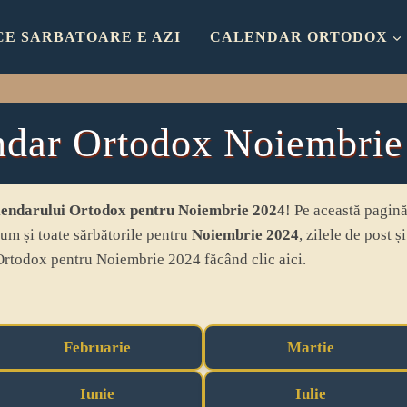
CE SARBATOARE E AZI
CALENDAR ORTODOX
ndar Ortodox Noiembrie
endarului Ortodox pentru Noiembrie 2024
! Pe această pagină
ecum și toate sărbătorile pentru
Noiembrie 2024
, zilele de post ș
Ortodox pentru Noiembrie 2024 făcând clic aici.
Februarie
Martie
Iunie
Iulie