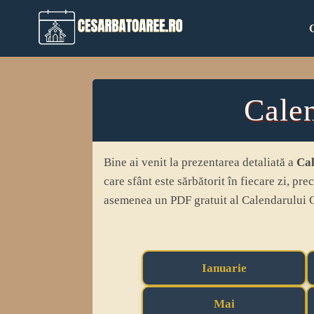
Skip
to
content
Cale
Bine ai venit la prezentarea detaliată a
Cal
care sfânt este sărbătorit în fiecare zi, pr
asemenea un PDF gratuit al Calendarului 
Ianuarie
Mai