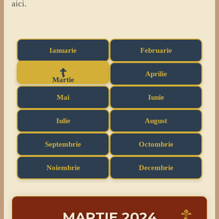
aici.
Ianuarie
Februarie
Aprilie
Martie
Mai
Iunie
Iulie
August
Septembrie
Octombrie
Noiembrie
Decembrie
MARTIE 2024